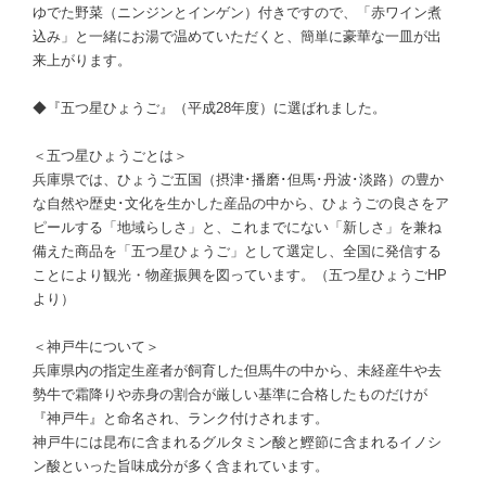
ゆでた野菜（ニンジンとインゲン）付きですので、「赤ワイン煮
込み」と一緒にお湯で温めていただくと、簡単に豪華な一皿が出
来上がります。
◆『五つ星ひょうご』（平成28年度）に選ばれました。
＜五つ星ひょうごとは＞
兵庫県では、ひょうご五国（摂津･播磨･但馬･丹波･淡路）の豊か
な自然や歴史･文化を生かした産品の中から、ひょうごの良さをア
ピールする「地域らしさ」と、これまでにない「新しさ」を兼ね
備えた商品を「五つ星ひょうご」として選定し、全国に発信する
ことにより観光・物産振興を図っています。（五つ星ひょうごHP
より）
＜神戸牛について＞
兵庫県内の指定生産者が飼育した但馬牛の中から、未経産牛や去
勢牛で霜降りや赤身の割合が厳しい基準に合格したものだけが
『神戸牛』と命名され、ランク付けされます。
神戸牛には昆布に含まれるグルタミン酸と鰹節に含まれるイノシ
ン酸といった旨味成分が多く含まれています。