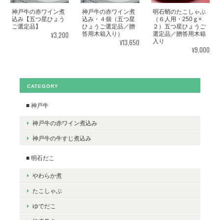
神戸牛の赤ワイン煮
神戸牛の赤ワイン煮
明石蛸のたこしゃぶ
込み【五つ星ひょう
込み・４個（五つ星
（６人用・250ｇ×
ご選定品】
ひょうご選定品／贈
２）五つ星ひょうご
¥3,200
答用木箱入り）
選定品／贈答用木箱
¥13,650
入り
¥9,000
CATEGORY
■ 神戸牛
神戸牛の赤ワイン煮込み
神戸牛の牛すじ煮込み
■ 明石だこ
やわらか煮
たこしゃぶ
ゆでだこ