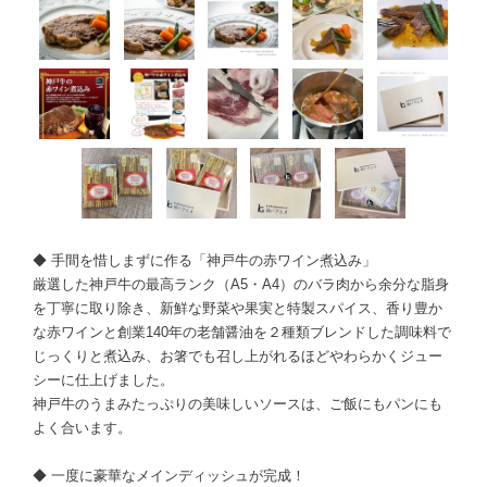
◆ 手間を惜しまずに作る「神戸牛の赤ワイン煮込み」
厳選した神戸牛の最高ランク（A5・A4）のバラ肉から余分な脂身
を丁寧に取り除き、新鮮な野菜や果実と特製スパイス、香り豊か
な赤ワインと創業140年の老舗醤油を２種類ブレンドした調味料で
じっくりと煮込み、お箸でも召し上がれるほどやわらかくジュー
シーに仕上げました。
神戸牛のうまみたっぷりの美味しいソースは、ご飯にもパンにも
よく合います。
◆ 一度に豪華なメインディッシュが完成！