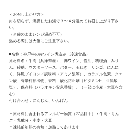
＜お召し上がり方＞
封を切らず、沸騰したお湯で３〜４分温めてお召し上がり下さ
い。
（※袋のままレンジ温め不可）
温める際には火傷にご注意下さい。
■名称：神戸牛の赤ワイン煮込み（冷凍食品）
原材料名：牛肉（兵庫県産）、赤ワイン、醤油、料理酒、みり
ん、砂糖、ウスターソース、バター、玉ねぎ、リンゴ、にんに
く、洋風ブイヨン／調味料（アミノ酸等）、カラメル色素、クエ
ン酸、香辛料抽出物、香料、酸化防止剤（ビタミンE、亜硫酸
塩）、保存料（パラオキシ安息香酸）、（一部に小麦・大豆を含
む）
付け合わせ：にんじん、いんげん
＊原材料に含まれるアレルギー物質（27品目中）：牛肉・りん
ご・乳成分・小麦・大豆
＊凍結前加熱の有無：加熱してあります